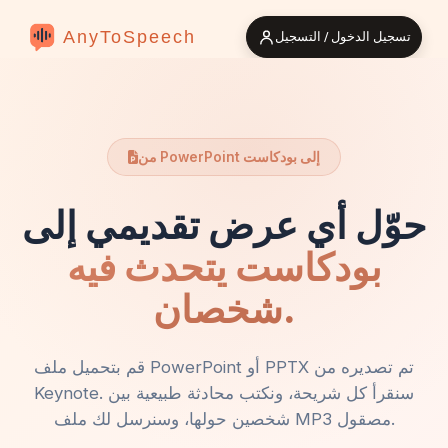
AnyToSpeech
تسجيل الدخول / التسجيل
من PowerPoint إلى بودكاست
حوّل أي عرض تقديمي إلى
بودكاست يتحدث فيه
شخصان.
قم بتحميل ملف PowerPoint أو PPTX تم تصديره من
Keynote. سنقرأ كل شريحة، ونكتب محادثة طبيعية بين
شخصين حولها، وسنرسل لك ملف MP3 مصقول.