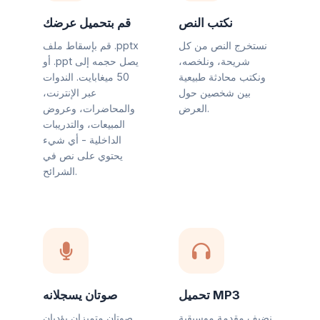
نكتب النص
قم بتحميل عرضك
نستخرج النص من كل
قم بإسقاط ملف .pptx
شريحة، ونلخصه،
أو .ppt يصل حجمه إلى
ونكتب محادثة طبيعية
50 ميغابايت. الندوات
بين شخصين حول
عبر الإنترنت،
العرض.
والمحاضرات، وعروض
المبيعات، والتدريبات
الداخلية - أي شيء
يحتوي على نص في
الشرائح.
تحميل MP3
صوتان يسجلانه
نضيف مقدمة موسيقية
صوتان متميزان يؤديان