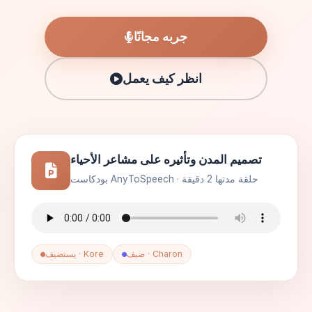
جربه مجانًا
انظر كيف يعمل
تصميم المدن وتأثيره على مشاعر الأحياء
بودكاست AnyToSpeech · حلقة مدتها 2 دقيقة
ضيف · Charon
يستضيف · Kore