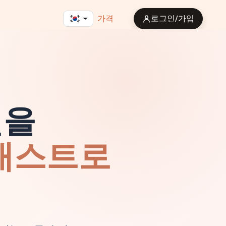
가격
로그인/가입
션을
팟캐스트로