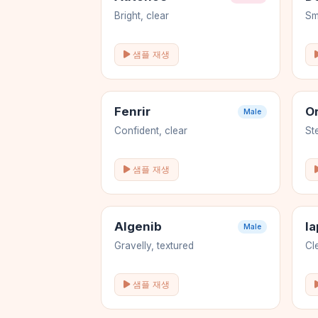
Bright, clear
Sm
샘플 재생
Fenrir
O
Male
Confident, clear
St
샘플 재생
Algenib
I
Male
Gravelly, textured
Cl
샘플 재생