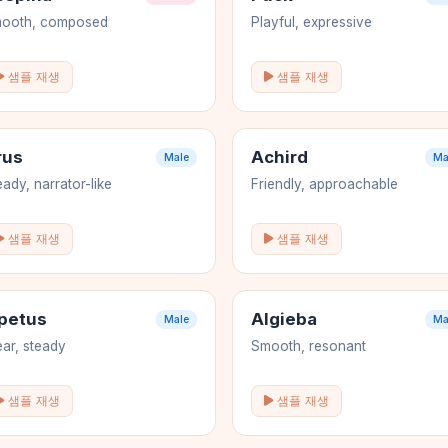
ooth, composed
Playful, expressive
샘플 재생
샘플 재생
rus
Achird
Male
Ma
eady, narrator-like
Friendly, approachable
샘플 재생
샘플 재생
apetus
Algieba
Male
Ma
ear, steady
Smooth, resonant
샘플 재생
샘플 재생