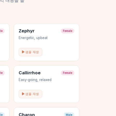
각 내용을 들
Zephyr
le
Female
Energetic, upbeat
샘플 재생
Callirrhoe
le
Female
Easy-going, relaxed
샘플 재생
Charon
le
Male