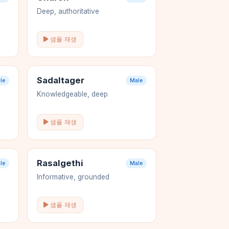
Deep, authoritative
샘플 재생
Sadaltager
le
Male
Knowledgeable, deep
샘플 재생
Rasalgethi
le
Male
Informative, grounded
샘플 재생