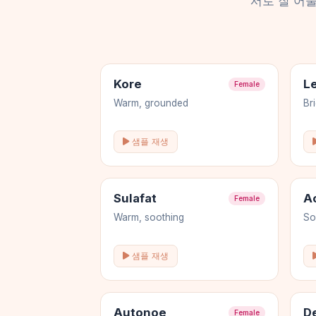
서로 잘 어
Kore
L
Female
Warm, grounded
Br
샘플 재생
Sulafat
A
Female
Warm, soothing
So
샘플 재생
Autonoe
D
Female