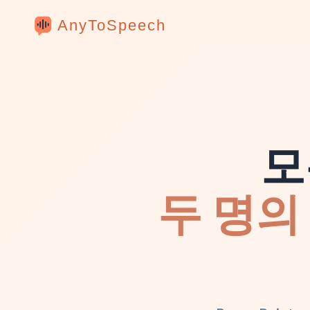
AnyToSpeech
모
두 명의