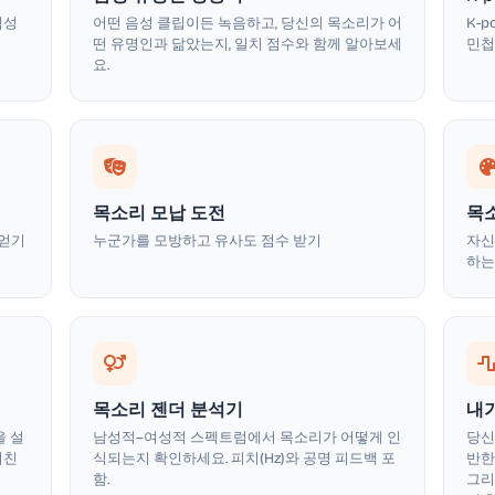
염성
어떤 음성 클립이든 녹음하고, 당신의 목소리가 어
K-
떤 유명인과 닮았는지, 일치 점수와 함께 알아보세
민첩
요.
목소리 모납 도전
목
 얻기
누군가를 모방하고 유사도 점수 받기
자신
하는
목소리 젠더 분석기
내
을 설
남성적–여성적 스펙트럼에서 목소리가 어떻게 인
당신
거친
식되는지 확인하세요. 피치(Hz)와 공명 피드백 포
반한
함.
그리