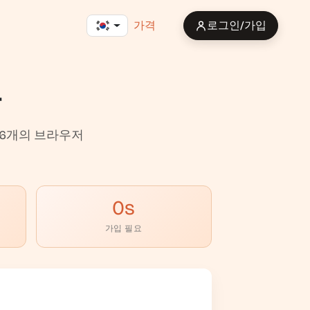
가격
로그인/가입
구
 16개의 브라우저
0s
가입 필요