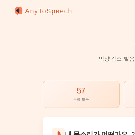
AnyToSpeech
억양 감소, 발음
57
무료 도구
내 목소리가 어떤가요…?