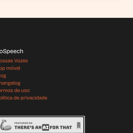
oSpeech
ossas Vozes
pp móvel
log
hangelog
ermos de uso
olítica de privacidade