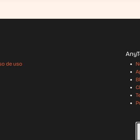
AnyT
so de uso
N
A
B
C
T
P