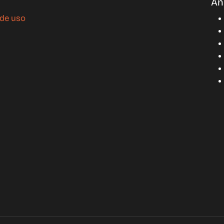
An
 de uso