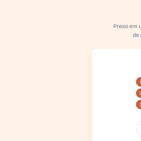
Preso em u
de 