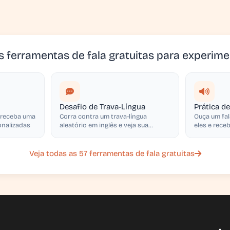
s ferramentas de fala gratuitas para experime
Desafio de Trava-Língua
Prática d
, receba uma
Corra contra um trava-língua
Ouça um fal
onalizadas
aleatório em inglês e veja sua
eles e rec
precisão, clareza e WPM
ritmo e en
Veja todas as 57 ferramentas de fala gratuitas