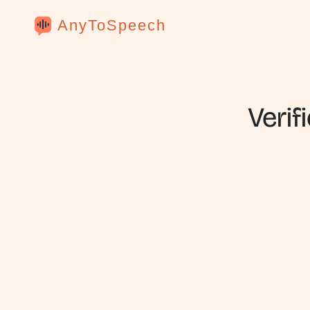
AnyToSpeech
Verif