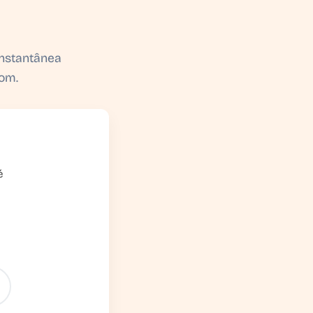
instantânea
som.
é