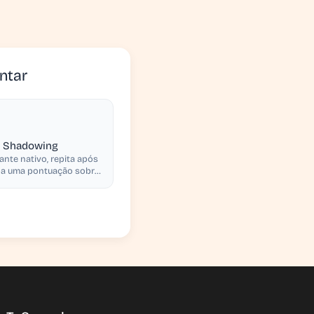
ntar
e Shadowing
ante nativo, repita após
eba uma pontuação sobre
tonação