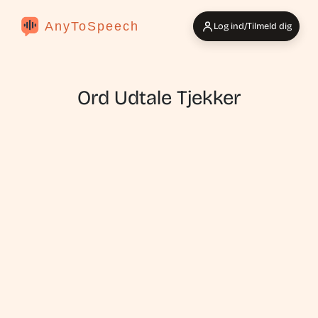
AnyToSpeech
Log ind/Tilmeld dig
Ord Udtale Tjekker