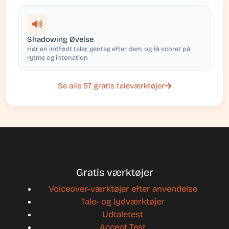
Shadowing Øvelse
Hør en indfødt taler, gentag efter dem, og få scoret på
rytme og intonation
Se alle 57 gratis taleværktøjer
Gratis værktøjer
Voiceover-værktøjer efter anvendelse
Tale- og lydværktøjer
Udtaletest
Accent Test