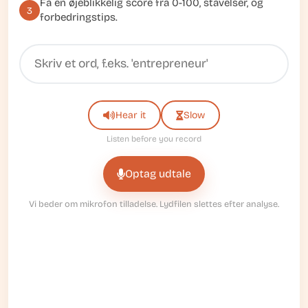
Få en øjeblikkelig score fra 0-100, stavelser, og
3
forbedringstips.
Hear it
Slow
Listen before you record
Optag udtale
Vi beder om mikrofon tilladelse. Lydfilen slettes efter analyse.