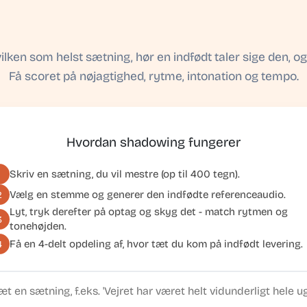
vilken som helst sætning, hør en indfødt taler sige den, o
Få scoret på nøjagtighed, rytme, intonation og tempo.
Hvordan shadowing fungerer
Skriv en sætning, du vil mestre (op til 400 tegn).
1
Vælg en stemme og generer den indfødte referenceaudio.
2
Lyt, tryk derefter på optag og skyg det - match rytmen og
3
tonehøjden.
Få en 4-delt opdeling af, hvor tæt du kom på indfødt levering.
4