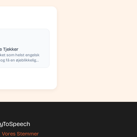
e Tjekker
lket som helst engelsk
 og få en øjeblikkelig
 pr. stavelse
yToSpeech
Vores Stemmer