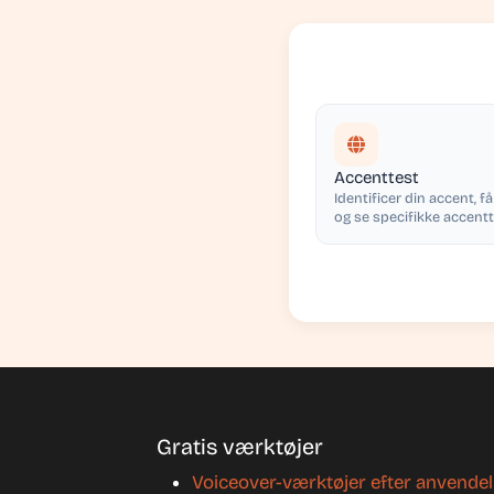
Accenttest
Identificer din accent, f
og se specifikke accen
tips
Gratis værktøjer
Voiceover-værktøjer efter anvende