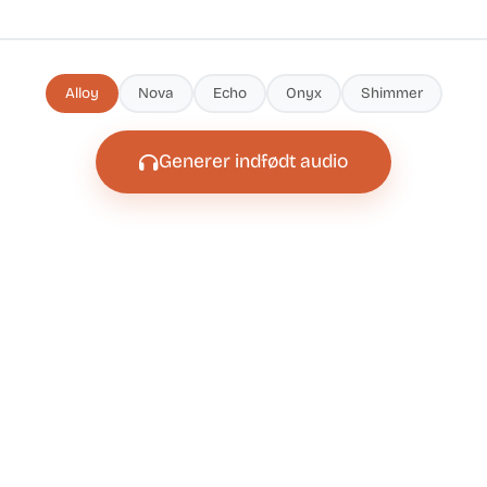
Alloy
Nova
Echo
Onyx
Shimmer
Generer indfødt audio