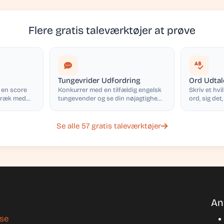
Flere gratis taleværktøjer at prøve
Tungevrider Udfordring
Ord Udtal
å en score
Konkurrer med en tilfældig engelsk
Skriv et hvi
ttræk med
tungevender og se din nøjagtighed,
ord, sig det,
klarhed og WPM
udtalescore
Se alle 57 gratis taleværktøjer
An
lse