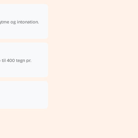
rytme og intonation.
 til 400 tegn pr.