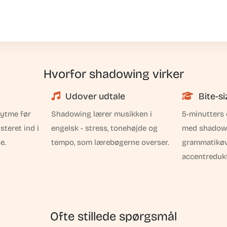
Hvorfor shadowing virker
Udover udtale
Bite-si
rytme før
Shadowing lærer musikken i
5-minutters 
steret ind i
engelsk - stress, tonehøjde og
med shadowi
e.
tempo, som lærebøgerne overser.
grammatikøv
accentredukt
Ofte stillede spørgsmål