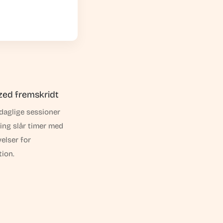
zed fremskridt
daglige sessioner
ng slår timer med
elser for
ion.