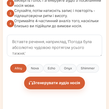
Виберіть голос і згенеруйте аудіо з посиланням
2
носія мови.
Слухайте, потім натисніть запис і повторіть -
3
підлаштовуючи ритм і висоту.
Отримайте 4-частинний аналіз того, наскільки
4
близько ви підійшли до вимови носія.
Alloy
Nova
Echo
Onyx
Shimmer
Згенерувати аудіо носія