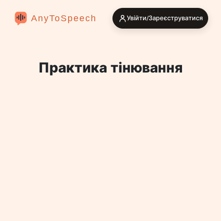
AnyToSpeech
Увійти/Зареєструватися
Практика тінювання