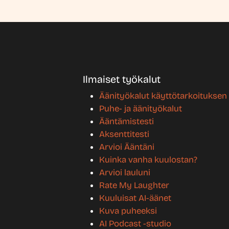
Ilmaiset työkalut
Äänityökalut käyttötarkoitukse
Puhe- ja äänityökalut
Ääntämistesti
Aksenttitesti
Arvioi Ääntäni
Kuinka vanha kuulostan?
Arvioi lauluni
Rate My Laughter
Kuuluisat AI-äänet
Kuva puheeksi
AI Podcast -studio