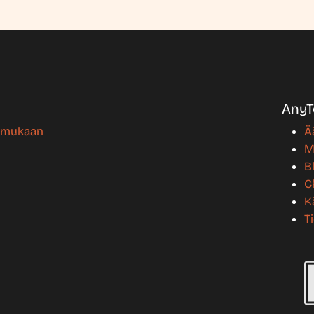
AnyT
n mukaan
Ä
M
B
C
K
T