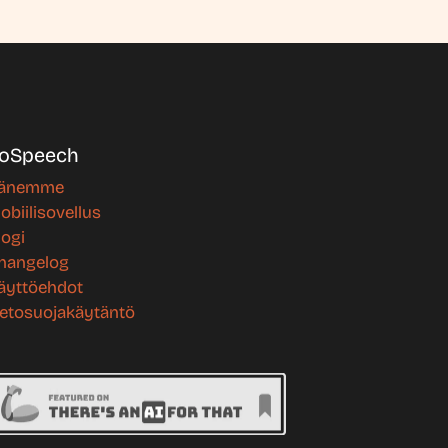
oSpeech
änemme
obiilisovellus
logi
hangelog
äyttöehdot
ietosuojakäytäntö