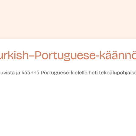
urkish–Portuguese-käänn
kuvista ja käännä Portuguese-kielelle heti tekoälypohjais