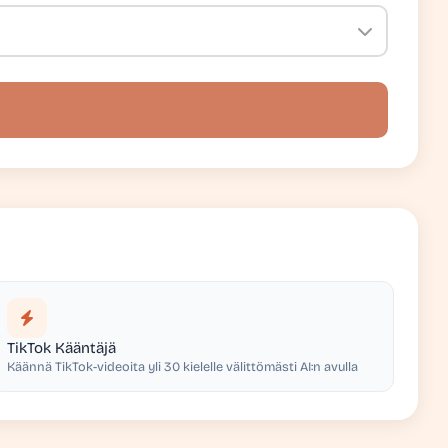
TikTok Kääntäjä
Käännä TikTok-videoita yli 30 kielelle välittömästi AI:n avulla