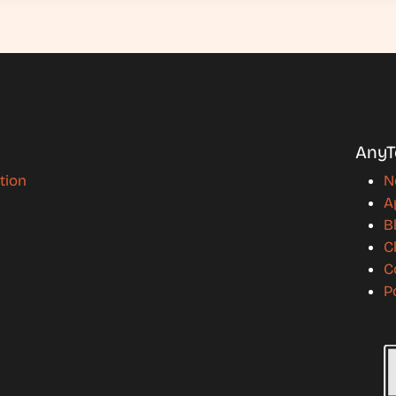
AnyT
ation
N
A
B
C
C
P