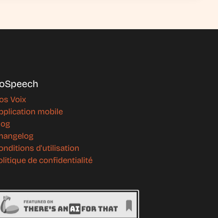
oSpeech
os Voix
pplication mobile
log
hangelog
onditions d'utilisation
olitique de confidentialité