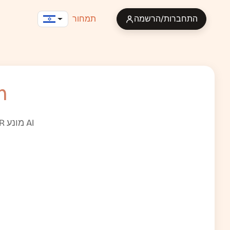
התחברות/הרשמה
תמחור
תרג
חלצו טקסט מתמונות ב-Portuguese ותרגמו ל-Korean מיידית עם OCR מונע AI