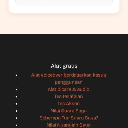
Alat gratis
Alat voiceover berdasarkan kasus
penggunaan
Alat bicara & audio
Tes Pelafalan
Tes Aksen
Nilai Suara Saya
Seberapa Tua Suara Saya?
Nilai Nyanyian Saya