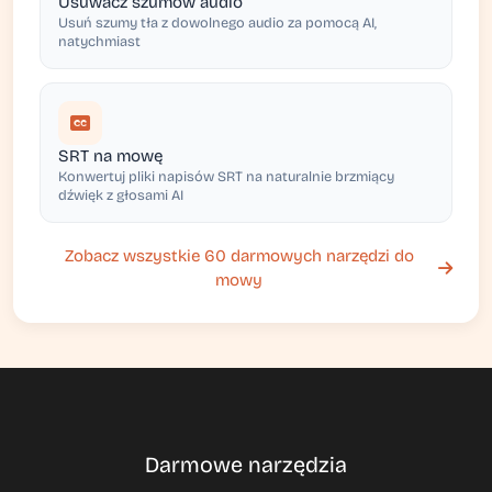
Usuwacz szumów audio
Usuń szumy tła z dowolnego audio za pomocą AI,
natychmiast
SRT na mowę
Konwertuj pliki napisów SRT na naturalnie brzmiący
dźwięk z głosami AI
Zobacz wszystkie 60 darmowych narzędzi do
mowy
Darmowe narzędzia