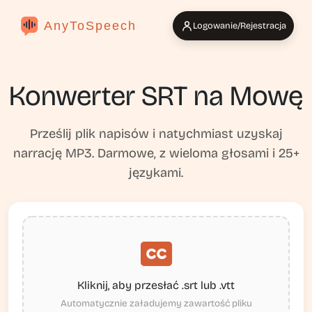
AnyToSpeech
Logowanie/Rejestracja
Konwerter SRT na Mowę
Prześlij plik napisów i natychmiast uzyskaj
narrację MP3. Darmowe, z wieloma głosami i 25+
językami.
Kliknij, aby przesłać .srt lub .vtt
Automatycznie załadujemy zawartość pliku