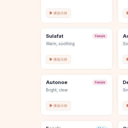
播放示例
Sulafat
A
Female
Warm, soothing
So
播放示例
Autonoe
D
Female
Bright, clear
Sm
播放示例