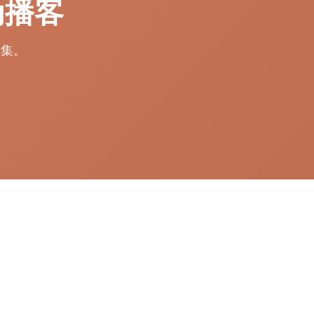
为播客
剧集。