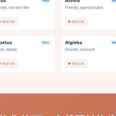
rus
Achird
Male
Ma
eady, narrator-like
Friendly, approachable
播放示例
播放示例
apetus
Algieba
Male
Ma
ear, steady
Smooth, resonant
播放示例
播放示例