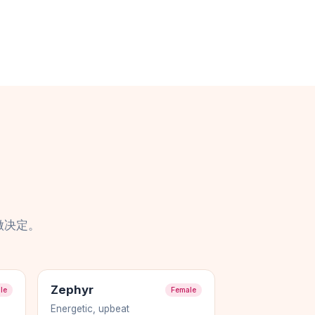
做决定。
Zephyr
le
Female
Energetic, upbeat