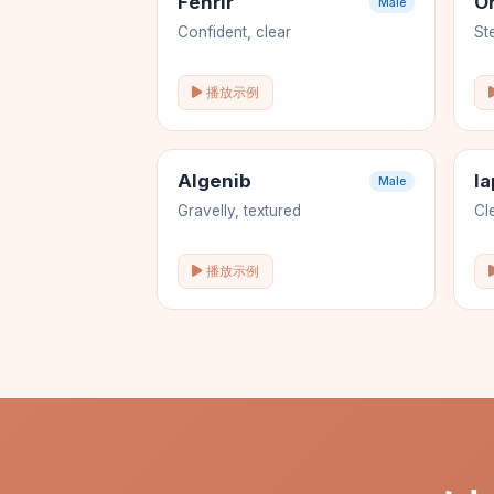
Fenrir
O
Male
Confident, clear
St
播放示例
Algenib
I
Male
Gravelly, textured
Cl
播放示例