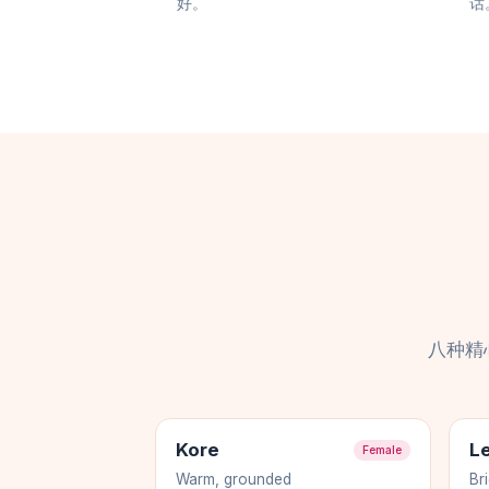
好。
话
八种精
Kore
L
Female
Warm, grounded
Br