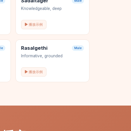
Sadaltager
le
Male
Knowledgeable, deep
播放示例
Rasalgethi
le
Male
Informative, grounded
播放示例