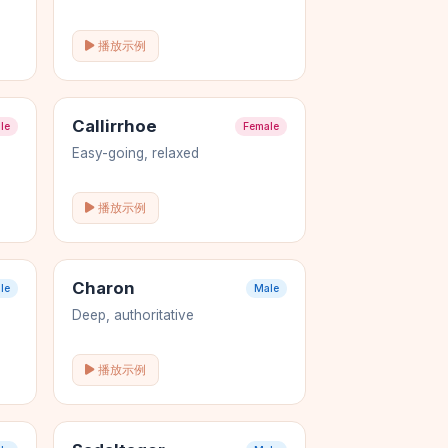
播放示例
Callirrhoe
le
Female
Easy-going, relaxed
播放示例
Charon
le
Male
Deep, authoritative
播放示例