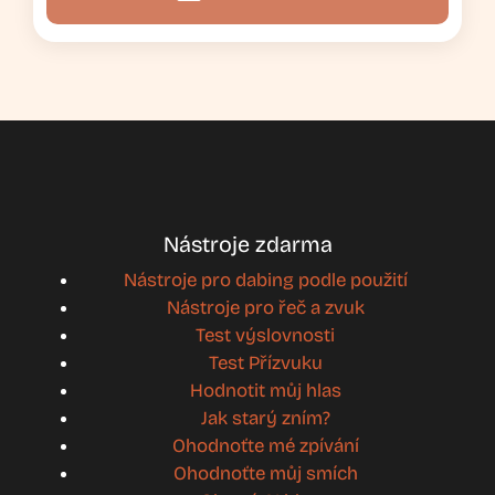
Nástroje zdarma
Nástroje pro dabing podle použití
Nástroje pro řeč a zvuk
Test výslovnosti
Test Přízvuku
Hodnotit můj hlas
Jak starý zním?
Ohodnoťte mé zpívání
Ohodnoťte můj smích