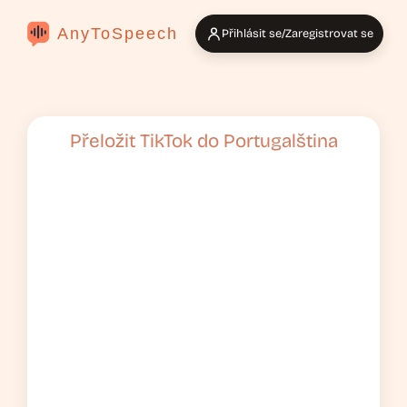
AnyToSpeech
Přihlásit se/Zaregistrovat se
Přeložit TikTok do Portugalština