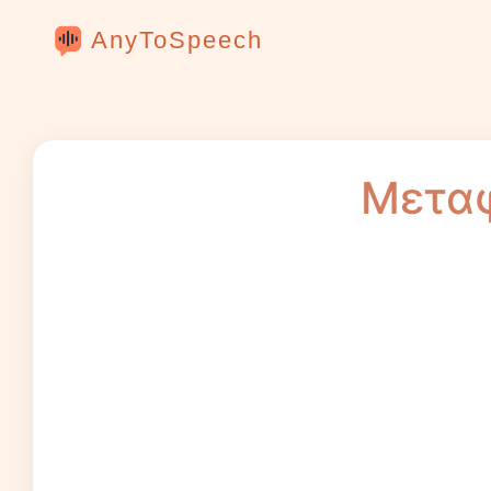
AnyToSpeech
Μεταφ