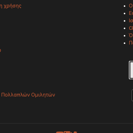
η χρήσης
Ο
Ε
Ι
C
Ό
Π
υ
α Πολλαπλών Ομιλητών