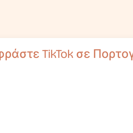
ράστε TikTok σε Πορτο