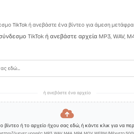
σμο TikTok ή ανεβάστε ένα βίντεο για άμεση μετάφρα
σύνδεσμο TikTok ή ανεβάστε αρχεία MP3, WAV, M
ή ανεβάστε ένα αρχείο
ο βίντεο ή το αρχείο ήχου σας εδώ, ή κάντε κλικ για να περ
στηριζόμενες μορφές: MP3, WAV, M4A, MP4, MOV, WEBM (Μέγιστο 50