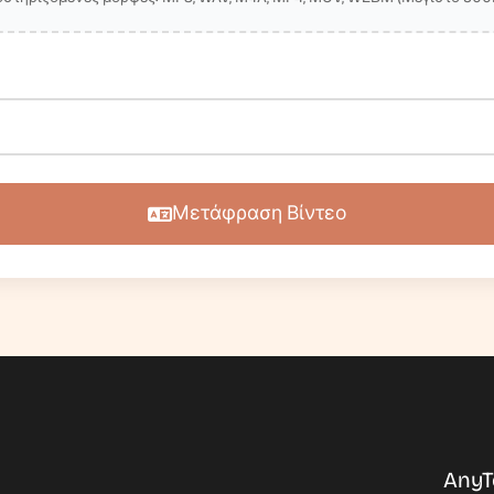
Μετάφραση Βίντεο
AnyT