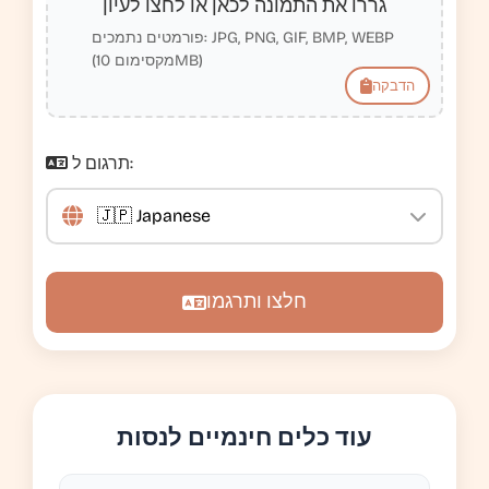
גררו את התמונה לכאן או לחצו לעיון
פורמטים נתמכים: JPG, PNG, GIF, BMP, WEBP
(מקסימום 10MB)
הדבקה
תרגום ל:
חלצו ותרגמו
עוד כלים חינמיים לנסות