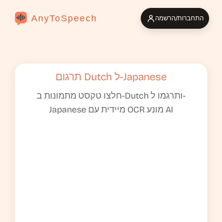
AnyToSpeech
התחברות/הרשמה
תרגום Dutch ל-Japanese
חלצו טקסט מתמונות ב-Dutch ותרגמו ל-
Japanese מיידית עם OCR מונע AI