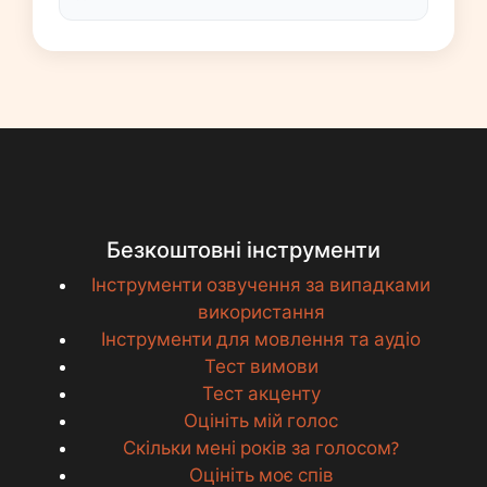
Безкоштовні інструменти
Інструменти озвучення за випадками
використання
Інструменти для мовлення та аудіо
Тест вимови
Тест акценту
Оцініть мій голос
Скільки мені років за голосом?
Оцініть моє спів