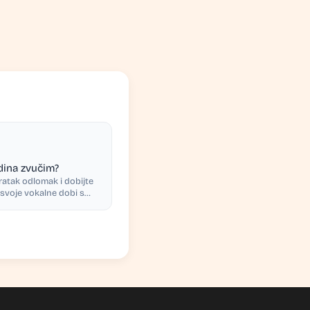
dina zvučim?
ratak odlomak i dobijte
 svoje vokalne dobi s
jem