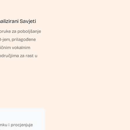
lizirani Savjeti
oruke za poboljšanje
I-jem, prilagođene
ičnim vokalnim
dručjima za rast u
mku i procjenjuje