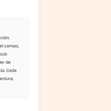
ción.
del campo,
ecía
der de
cía. Cada
entura,