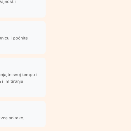
žajnost i
nicu i počnite
njajte svoj tempo i
 i imitiranje
ovne snimke.