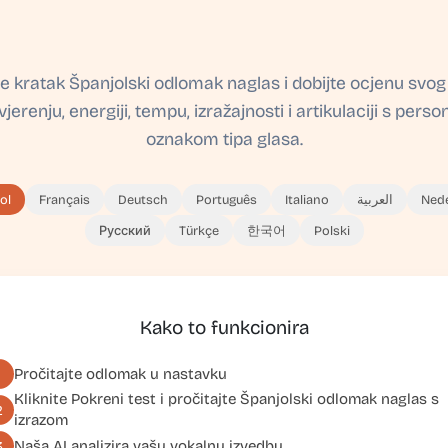
te kratak Španjolski odlomak naglas i dobijte ocjenu svog
vjerenju, energiji, tempu, izražajnosti i artikulaciji s pers
oznakom tipa glasa.
ol
Français
Deutsch
Português
Italiano
العربية
Ned
Русский
Türkçe
한국어
Polski
Kako to funkcionira
Pročitajte odlomak u nastavku
1
Kliknite
Pokreni test
i pročitajte Španjolski odlomak naglas s
2
izrazom
Naša AI analizira vašu vokalnu izvedbu
3