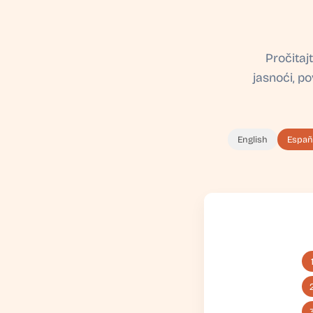
Pročitaj
jasnoći, po
English
Españ