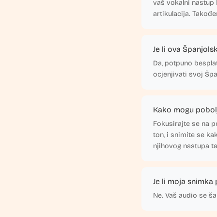
vaš vokalni nastup 
artikulacija. Takođe
Je li ova Španjols
Da, potpuno besplat
ocjenjivati svoj Špa
Kako mogu poboljš
Fokusirajte se na p
ton, i snimite se ka
njihovog nastupa t
Je li moja snimka
Ne. Vaš audio se ša