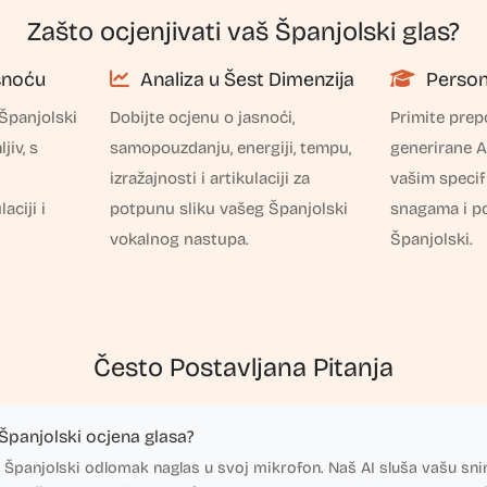
Zašto ocjenjivati vaš Španjolski glas?
snoću
Analiza u Šest Dimenzija
Persona
 Španjolski
Dobijte ocjenu o jasnoći,
Primite prep
jiv, s
samopouzdanju, energiji, tempu,
generirane A
izražajnosti i artikulaciji za
vašim specif
aciji i
potpunu sliku vašeg Španjolski
snagama i po
vokalnog nastupa.
Španjolski.
Često Postavljana Pitanja
Španjolski ocjena glasa?
i Španjolski odlomak naglas u svoj mikrofon. Naš AI sluša vašu sni