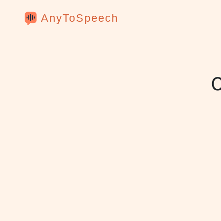
AnyToSpeech
O