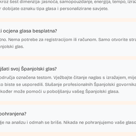
kroz šest dimenzija: jasnoća, samopouzdanje, energija, tempo, izra
r dobijate oznaku tipa glasa i personalizirane savjete.
ki ocjena glasa besplatna?
no. Nema potrebe za registracijom ili računom. Samo otvorite stra
njolski glas.
ati svoj Španjolski glas?
odručja označena testom. Vježbajte čitanje naglas s izražajem, mije
ko biste se usporedili. Slušanje profesionalnih Španjolski govornika
akođer može pomoći u poboljšanju vašeg Španjolski glasa.
 pohranjena?
lje na analizu i odmah se briše. Nikada ne pohranjujemo vaše glas