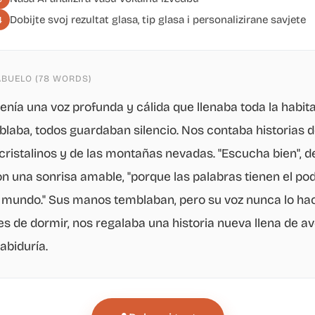
Dobijte svoj rezultat glasa, tip glasa i personalizirane savjete
4
ABUELO (78 WORDS)
enía una voz profunda y cálida que llenaba toda la habita
laba, todos guardaban silencio. Nos contaba historias 
 cristalinos y de las montañas nevadas. "Escucha bien", d
n una sonrisa amable, "porque las palabras tienen el po
 mundo." Sus manos temblaban, pero su voz nunca lo ha
es de dormir, nos regalaba una historia nueva llena de av
abiduría.