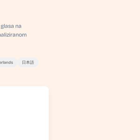
 glasa na
onaliziranom
erlands
日本語