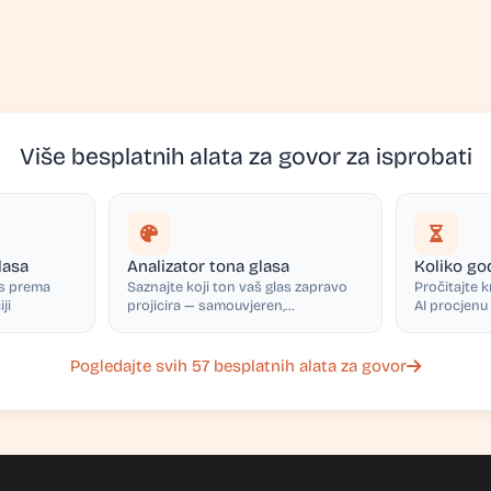
Više besplatnih alata za govor za isprobati
lasa
Analizator tona glasa
Koliko go
is prema
Saznajte koji ton vaš glas zapravo
Pročitajte k
ji
projicira — samouvjeren,
AI procjenu
sarkastičan, emotivan i još mnogo
obrazložen
toga
Pogledajte svih 57 besplatnih alata za govor