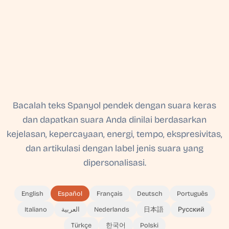
Bacalah teks Spanyol pendek dengan suara keras
dan dapatkan suara Anda dinilai berdasarkan
kejelasan, kepercayaan, energi, tempo, ekspresivitas,
dan artikulasi dengan label jenis suara yang
dipersonalisasi.
English
Español
Français
Deutsch
Português
Italiano
العربية
Nederlands
日本語
Русский
Türkçe
한국어
Polski