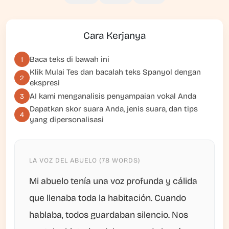
Cara Kerjanya
Baca teks di bawah ini
1
Klik
Mulai Tes
dan bacalah teks Spanyol dengan
2
ekspresi
AI kami menganalisis penyampaian vokal Anda
3
Dapatkan skor suara Anda, jenis suara, dan tips
4
yang dipersonalisasi
LA VOZ DEL ABUELO (78 WORDS)
Mi abuelo tenía una voz profunda y cálida
que llenaba toda la habitación. Cuando
hablaba, todos guardaban silencio. Nos