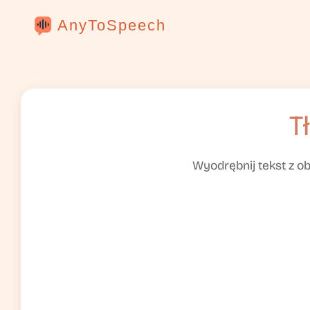
AnyToSpeech
T
Wyodrębnij tekst z o