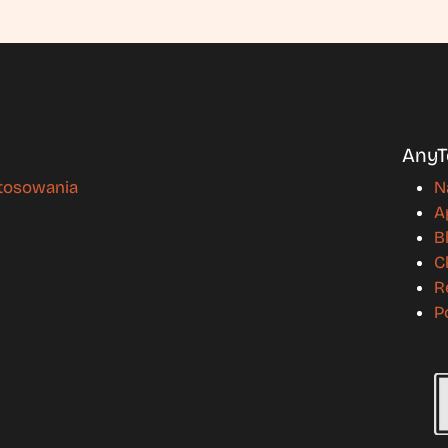
AnyT
stosowania
N
A
B
C
R
P