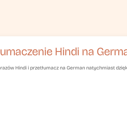
łumaczenie Hindi na Germ
brazów Hindi i przetłumacz na German natychmiast dzię