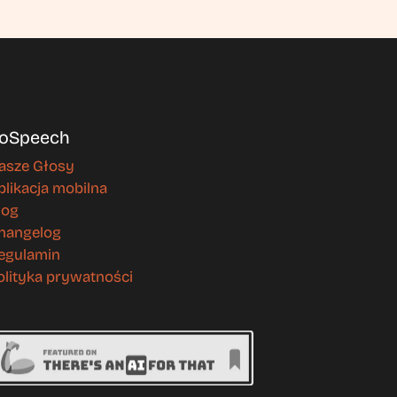
oSpeech
asze Głosy
plikacja mobilna
log
hangelog
egulamin
olityka prywatności