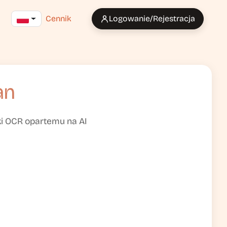
Cennik
Logowanie/Rejestracja
an
ki OCR opartemu na AI