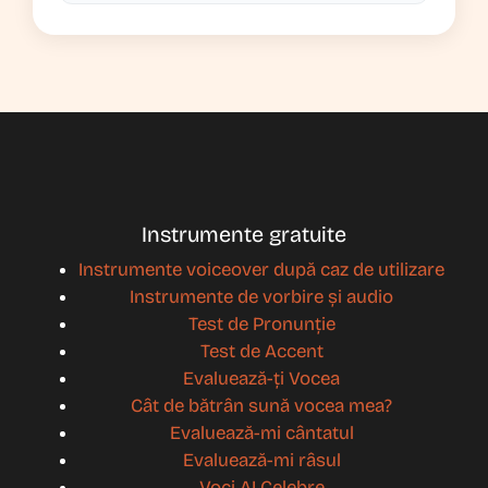
Instrumente gratuite
Instrumente voiceover după caz de utilizare
Instrumente de vorbire și audio
Test de Pronunție
Test de Accent
Evaluează-ți Vocea
Cât de bătrân sună vocea mea?
Evaluează-mi cântatul
Evaluează-mi râsul
Voci AI Celebre