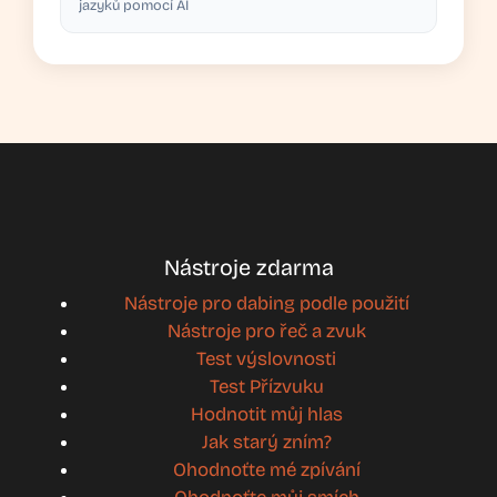
jazyků pomocí AI
Nástroje zdarma
Nástroje pro dabing podle použití
Nástroje pro řeč a zvuk
Test výslovnosti
Test Přízvuku
Hodnotit můj hlas
Jak starý zním?
Ohodnoťte mé zpívání