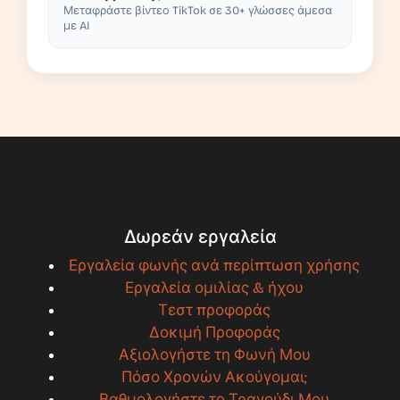
Μεταφράστε βίντεο TikTok σε 30+ γλώσσες άμεσα
με AI
Δωρεάν εργαλεία
Εργαλεία φωνής ανά περίπτωση χρήσης
Εργαλεία ομιλίας & ήχου
Τεστ προφοράς
Δοκιμή Προφοράς
Αξιολογήστε τη Φωνή Μου
Πόσο Χρονών Ακούγομαι;
Βαθμολογήστε το Τραγούδι Μου