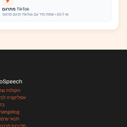
מתרגם TikTok
תרגם סרטוני TikTok ל-30+ שפות מיד עם AI
oSpeech
הקולות שלנ
אפליקציה לניי
בלו
hangelog
תנאי שימו
מדיניות פרטיו