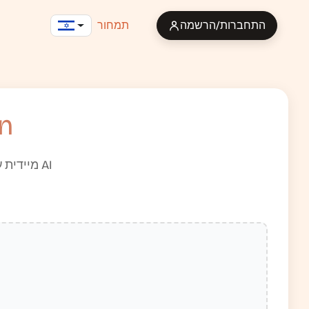
התחברות/הרשמה
תמחור
lish
תרגם אודיו ווידאו English ל-Russian מיידית עם המרה ותרגום המופעלים על ידי AI