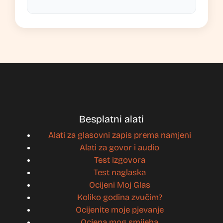
Besplatni alati
Alati za glasovni zapis prema namjeni
Alati za govor i audio
Test izgovora
Test naglaska
Ocijeni Moj Glas
Koliko godina zvučim?
Ocijenite moje pjevanje
Ocjena mog smijeha