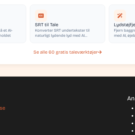
SRT til Tale
Lydstøjfj
å et AI-
Konverter SRT undertekster til
Fjern baggr
holdet
naturligt lydende lyd med AI
med AI, øjeb
stemmer
Se alle 60 gratis taleværktøjer
An
lse