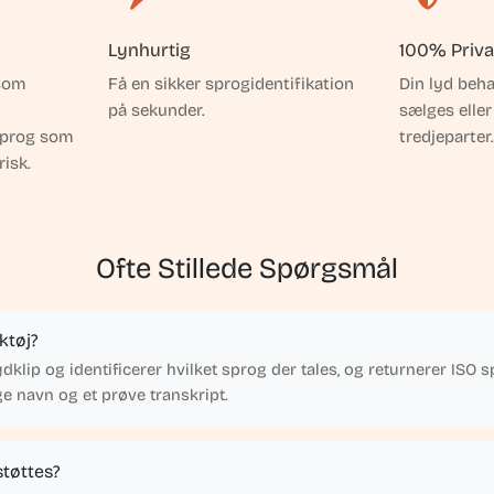
Lynhurtig
100% Priva
som
Få en sikker sprogidentifikation
Din lyd beha
på sekunder.
sælges eller
sprog som
tredjeparter.
isk.
Ofte Stillede Spørgsmål
ktøj?
 lydklip og identificerer hvilket sprog der tales, og returnerer ISO
e navn og et prøve transkript.
støttes?