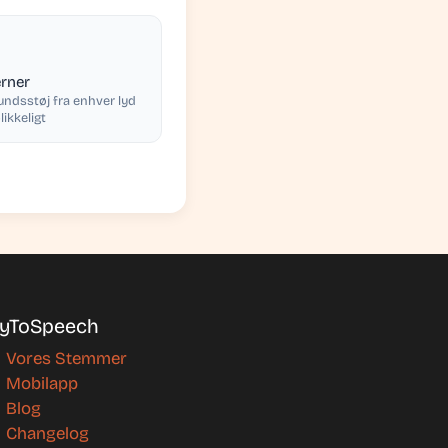
erner
undsstøj fra enhver lyd
likkeligt
yToSpeech
Vores Stemmer
Mobilapp
Blog
Changelog