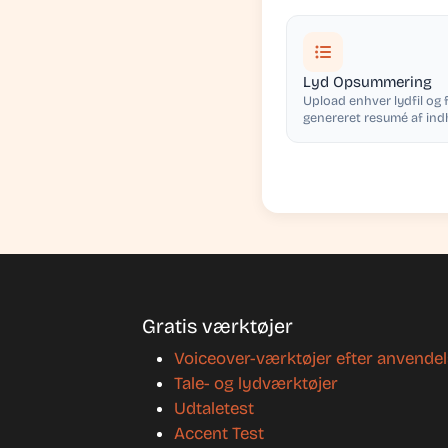
Lyd Opsummering
Upload enhver lydfil og f
genereret resumé af ind
Gratis værktøjer
Voiceover-værktøjer efter anvende
Tale- og lydværktøjer
Udtaletest
Accent Test